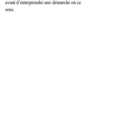
avant d’entreprendre une démarche en ce 
sens.
Et vous, quelle(s) femme(s) trouvez-vous 
inspirante(s) en technologie et qui bloguent 
à ce sujet ? N’hésitez pas à m’écrire pour 
m’en faire part !
Stéphanie Tessier
Posts récents
Voir tout